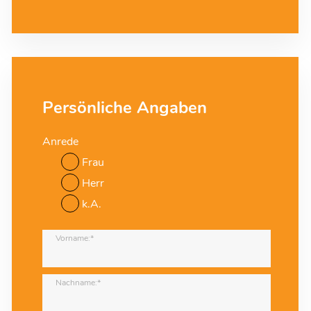
Persönliche Angaben
Anrede
Frau
Herr
k.A.
Vorname:*
Nachname:*