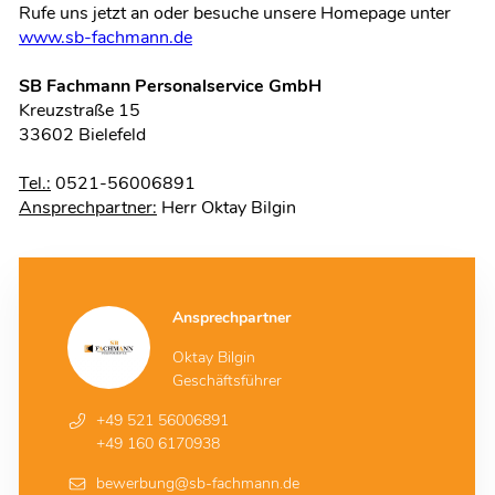
Rufe uns jetzt an oder besuche unsere Homepage unter
www.sb-fachmann.de
SB Fachmann Personalservice GmbH
Kreuzstraße 15
33602 Bielefeld
Tel.:
0521-
56006891
Ansprechpartner:
Herr Oktay Bilgin
Ansprechpartner
Oktay Bilgin
Geschäftsführer
+49 521 56006891
+49 160 6170938
bewerbung@sb-fachmann.de