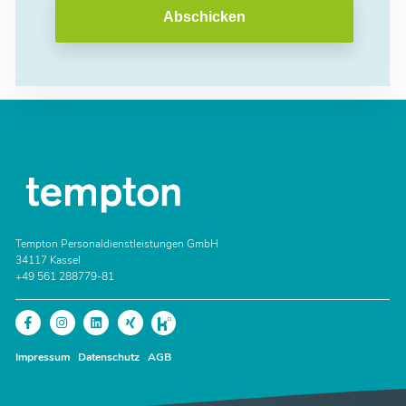
Abschicken
Tempton Personaldienstleistungen GmbH
34117 Kassel
+49 561 288779-81
Impressum
Datenschutz
AGB