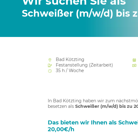
Wir suchen Sie als
Schweißer (m/w/d) bis 
Bad Kötzting
Festanstellung (Zeitarbeit)
35 h / Woche
In Bad Kötzting haben wir zum nächstmög
besetzen als
Schweißer (m/w/d) bis zu 2
Das bieten wir Ihnen als Schwei
20,00€/h