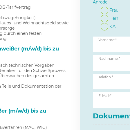
Anrede
B-Tarifvertrag
Frau
iebszugehörigkeit)
Herr
Urlaubs- und Weihnachtsgeld sowie
k.A.
orsorge
g durch einen festen
sung
Vorname:*
hweißer (m/w/d) bis zu
Nachname:*
nach technischen Vorgaben
erialien für den Schweißprozess
 Überwachen des gesamten
Telefon:*
n Teile und Dokumentation der
E-Mail:*
er (m/w/d) bis zu
Dokumen
ißverfahren (MAG, WIG)