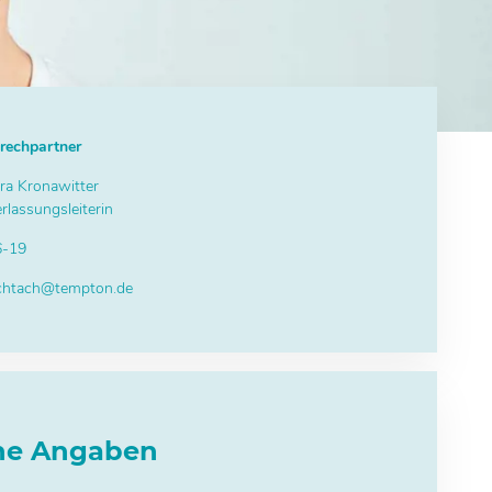
rechpartner
ra Kronawitter
rlassungsleiterin
6-19
chtach@tempton.de
che Angaben