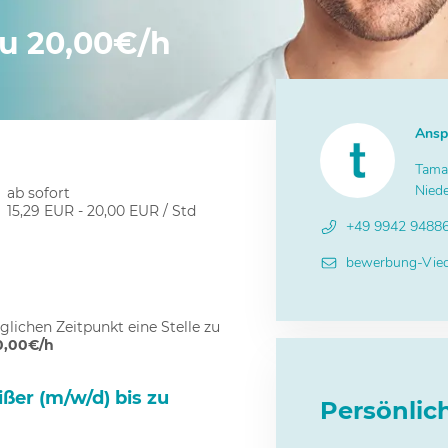
zu 20,00€/h
Ansp
Tama
Niede
ab sofort
15,29 EUR - 20,00 EUR / Std
+49 9942 9488
bewerbung-Vie
lichen Zeitpunkt eine Stelle zu
0,00€/h
ßer (m/w/d) bis zu
Persönli