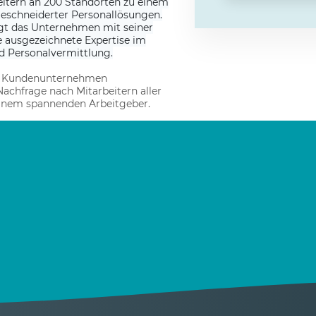
eitern an 200 Standorten zu einem
eschneiderter Personallösungen.
fügt das Unternehmen mit seiner
e ausgezeichnete Expertise im
d Personalvermittlung.
00 Kundenunternehmen
achfrage nach Mitarbeitern aller
einem spannenden Arbeitgeber.