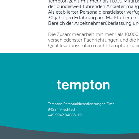
Tempton zählt mit mehr als 11.000 Mitarb
der bundesweit führenden Anbieter maßg
Als etablierter Personaldienstleister ver
30-jährigen Erfahrung am Markt über ein
Bereich der Arbeitnehmerüberlassung un
Die Zusammenarbeit mit mehr als 10.0
verschiedenster Fachrichtungen und die N
Qualifikationsstufen macht Tempton zu 
Tempton Personaldienstleistungen GmbH
94234 Viechtach
+49 9942 94886-19