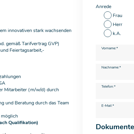
Anrede
Frau
Herr
nem innovativen stark wachsenden
k.A.
d. gemäß Tarifvertrag GVP)
Vorname:*
und Feiertagsarbeit,-
Nachname:*
szahlungen
PSA
Telefon:*
r Mitarbeiter (m/w/d) durch
uung und Beratung durch das Team
E-Mail:*
d möglich
ach Qualifikation)
Dokument