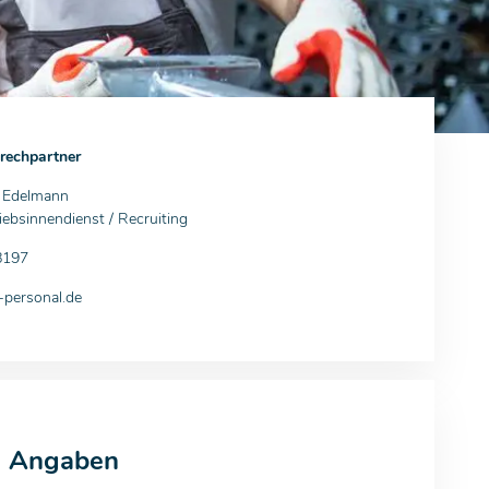
rechpartner
a Edelmann
iebsinnendienst / Recruiting
8197
personal.de
e Angaben